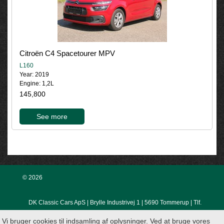
Citroën C4 Spacetourer MPV
L160
Year: 2019
Engine: 1,2L
145,800
See more
© 2026
DK Classic Cars ApS | Brylle Industrivej 1 | 5690 Tommerup | Tlf.
Vi bruger cookies til indsamling af oplysninger. Ved at bruge vores