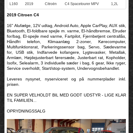
L160
2019
Citroën
C4 Spacetourer MPV
1,2L
2019 Citroen C4
16" Alufælge, 12V udtag, Android Auto, Apple CarPlay, AUX stik,
Bluetooth, El-foldbare spejle m. varme, El-håndbremse, Elruder
for/bag, El-spejle med varme, Fartpilot, Fjernbetjent centrallås,
Håndfri telefon, Klimaanlæg 2-zoner, Kørecomputer,
Multifunktionsrat, Parkeringssensor bag, Servo, Sædevarme
for, USB stik, Indfarvede kofangere, Lygtevasker, Metallak,
Armlæn, Højdejusterbart førersæde, Justerbart rat, Kopholder,
Isofix, Selealarm, 3 individuelle sæder i bag, 6 gear, Ikke ryger,
Service overholdt, Start/stop-system, Undervognsbehandlet.
Leveres nysynet, nyserviceret og på nummerplader inkl.
prisen.
EN SUPER VELHOLDT BIL MED GODT UDSTYR - LIGE KLAR
TIL FAMILIEN...
OPRYDNINGSSALG