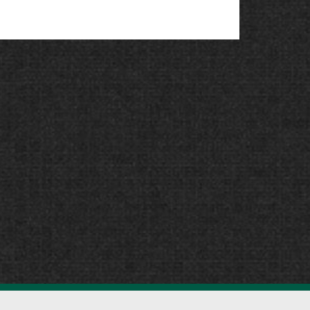
ivej 1 | 5690 Tommerup | Tlf. +45 70 23 15 12 | CVR: 37402206