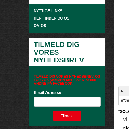
NYTTIGE LINKS
HER FINDER DU OS
OM OS
TILMELD DIG
VORES
NYHEDSBREV
TILMELD DIG VORES NYHEDSBREV, OG
FØLG OS SAMMEN MED OVER 28.000
ANDRE PÅ FACEBOOK
Nr.
Email Adresse
672
*SOL
Vi
All