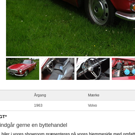
Årgang
Mærke
6
1963
Volvo
GT*
 indgår gerne en byttehandel
e biler i vores showroom præsenteres på vores hjemmeside med omfatt