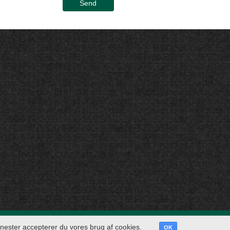
Send
DK Classic Cars ApS | Brylle Industr
jenester accepterer du vores brug af cookies.
OK