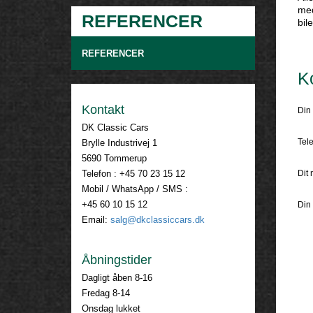
med
REFERENCER
bil
REFERENCER
K
Kontakt
Din 
DK Classic Cars
Tele
Brylle Industrivej 1
5690 Tommerup
Telefon : +45 70 23 15 12
Dit 
Mobil / WhatsApp / SMS :
+45 60 10 15 12
Din
Email:
salg@dkclassiccars.dk
Åbningstider
Dagligt åben 8-16
Fredag 8-14
Onsdag lukket