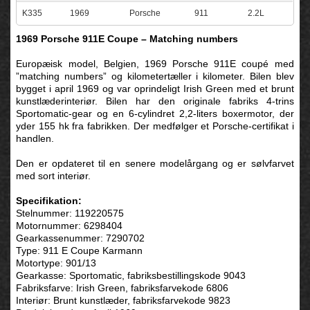
K335
1969
Porsche
911
2.2L
1969 Porsche 911E Coupe – Matching numbers
Europæisk model, Belgien, 1969 Porsche 911E coupé med
”matching numbers” og kilometertæller i kilometer. Bilen blev
bygget i april 1969 og var oprindeligt Irish Green med et brunt
kunstlæderinteriør. Bilen har den originale fabriks 4-trins
Sportomatic-gear og en 6-cylindret 2,2-liters boxermotor, der
yder 155 hk fra fabrikken.
Der medfølger et Porsche-certifikat i
handlen.
Den er opdateret til en senere modelårgang og er sølvfarvet
med sort interiør.
Specifikation:
Stelnummer: 119220575
Motornummer: 6298404
Gearkassenummer: 7290702
Type: 911 E Coupe Karmann
Motortype: 901/13
Gearkasse: Sportomatic, fabriksbestillingskode 9043
Fabriksfarve: Irish Green, fabriksfarvekode 6806
Interiør: Brunt kunstlæder, fabriksfarvekode 9823