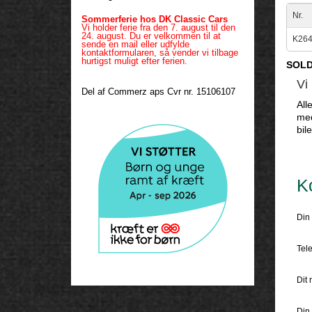
Nr.
Sommerferie hos DK Classic Cars
Vi holder ferie fra den 7. august til den
24. august. Du er velkommen til at
K26
sende en mail eller udfylde
kontaktformularen, så vender vi tilbage
hurtigst muligt efter ferien.
SOL
Vi
Del af Commerz aps Cvr nr. 15106107
All
med
bil
K
Din 
Tele
Dit 
Din