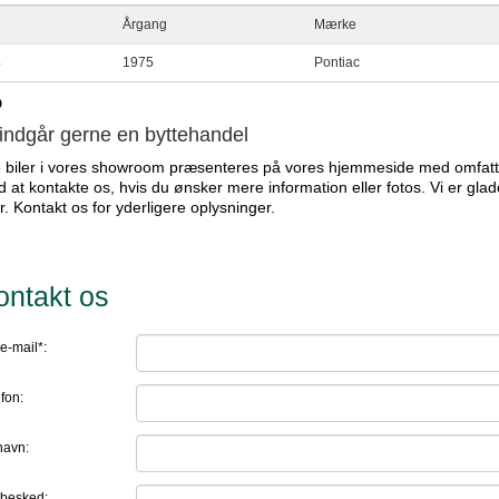
Årgang
Mærke
4
1975
Pontiac
D
 indgår gerne en byttehandel
e biler i vores showroom præsenteres på vores hjemmeside med omfatt
 at kontakte os, hvis du ønsker mere information eller fotos. Vi er glad
er. Kontakt os for yderligere oplysninger.
ontakt os
e-mail*:
fon:
navn:
 besked: