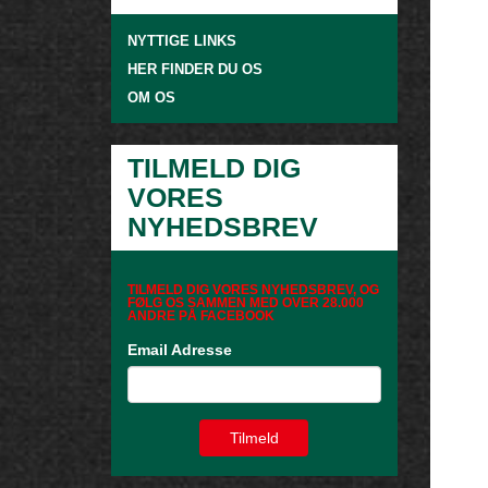
NYTTIGE LINKS
HER FINDER DU OS
OM OS
TILMELD DIG
VORES
NYHEDSBREV
TILMELD DIG VORES NYHEDSBREV, OG
FØLG OS SAMMEN MED OVER 28.000
ANDRE PÅ FACEBOOK
Email Adresse