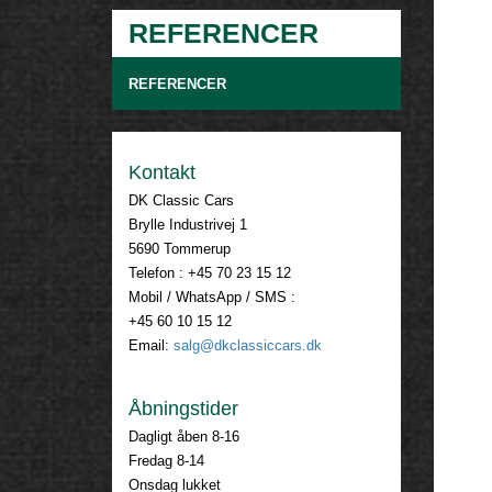
REFERENCER
REFERENCER
Kontakt
DK Classic Cars
Brylle Industrivej 1
5690 Tommerup
Telefon : +45 70 23 15 12
Mobil / WhatsApp / SMS :
+45 60 10 15 12
Email:
salg@dkclassiccars.dk
Åbningstider
Dagligt åben 8-16
Fredag 8-14
Onsdag lukket