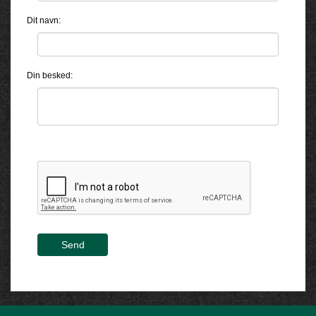
Dit navn:
Din besked:
Send