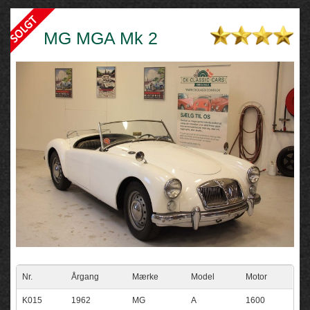
MG MGA Mk 2
Nr.
Årgang
Mærke
Model
Motor
K015
1962
MG
A
1600