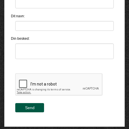
Dit navn:
Din besked:
Send