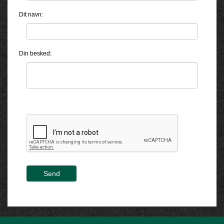
Dit navn:
Din besked:
Send