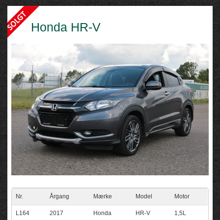
Honda HR-V
Nr.
Årgang
Mærke
Model
Motor
L164
2017
Honda
HR-V
1,5L