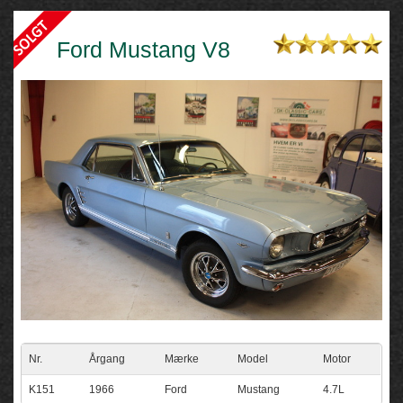
Ford Mustang V8
Nr.
Årgang
Mærke
Model
Motor
K151
1966
Ford
Mustang
4.7L