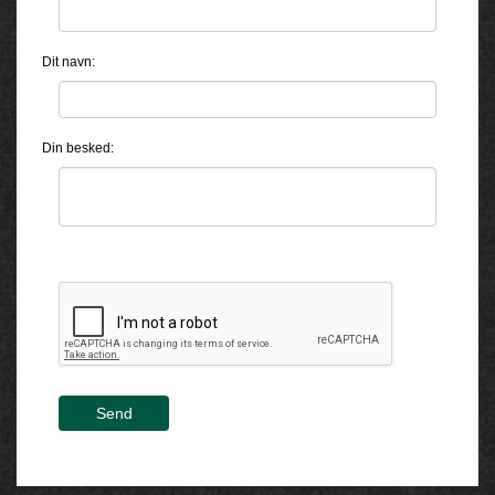
Dit navn:
Din besked:
Send