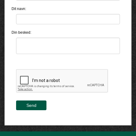
Dit navn:
Din besked:
Send