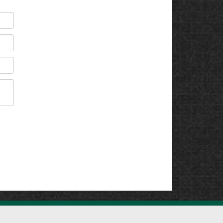
ivej 1 | 5690 Tommerup | Tlf. +45 70 23 15 12 | CVR: 37402206