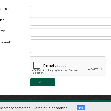
e-mail*:
fon:
navn:
 besked:
Send
DK Classic Cars ApS | Brylle Industr
jenester accepterer du vores brug af cookies.
OK