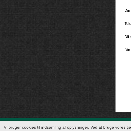
Din 
Tele
Dit 
Din
© 2026
Vi bruger cookies til indsamling af oplysninger. Ved at bruge vores t