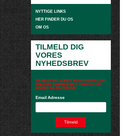
NYTTIGE LINKS
HER FINDER DU OS
OM OS
TILMELD DIG
VORES
NYHEDSBREV
TILMELD DIG VORES NYHEDSBREV, OG
FØLG OS SAMMEN MED OVER 28.000
ANDRE PÅ FACEBOOK
Email Adresse