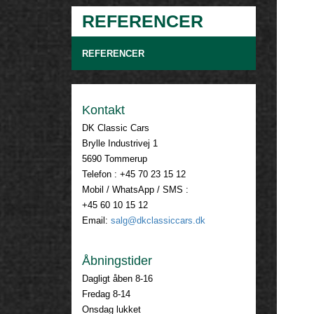
REFERENCER
REFERENCER
Kontakt
DK Classic Cars
Brylle Industrivej 1
5690 Tommerup
Telefon : +45 70 23 15 12
Mobil / WhatsApp / SMS :
+45 60 10 15 12
Email:
salg@dkclassiccars.dk
Åbningstider
Dagligt åben 8-16
Fredag 8-14
Onsdag lukket