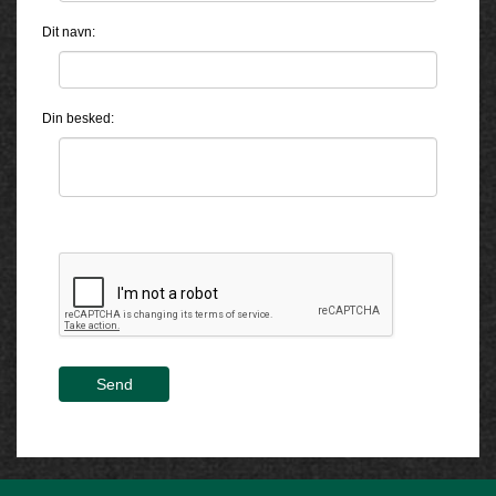
Dit navn:
Din besked:
Send