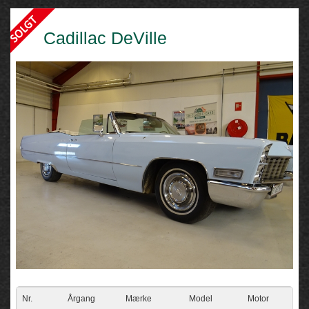
Cadillac DeVille
Nr.
Årgang
Mærke
Model
Motor