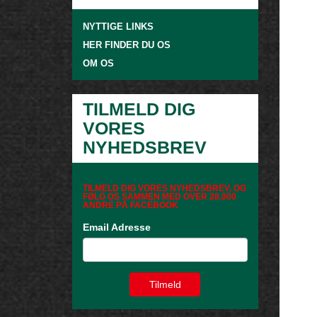
NYTTIGE LINKS
HER FINDER DU OS
OM OS
TILMELD DIG
VORES
NYHEDSBREV
TILMELD DIG VORES NYHEDSBREV, OG
FØLG OS SAMMEN MED OVER 28.000
ANDRE PÅ FACEBOOK
Email Adresse