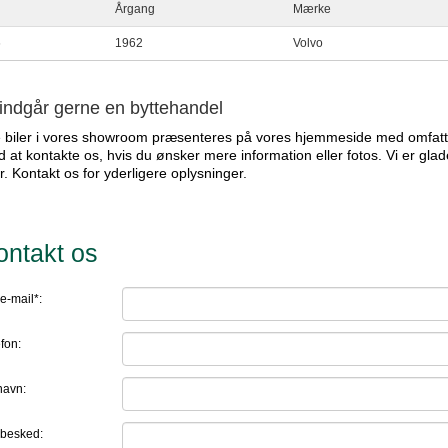
Årgang
Mærke
6
1962
Volvo
 indgår gerne en byttehandel
e biler i vores showroom præsenteres på vores hjemmeside med omfatt
 at kontakte os, hvis du ønsker mere information eller fotos. Vi er glad
er. Kontakt os for yderligere oplysninger.
ontakt os
e-mail*:
fon:
navn:
 besked: