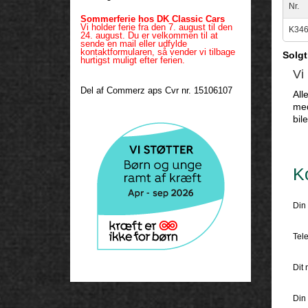
Nr.
Sommerferie hos DK Classic Cars
Vi holder ferie fra den 7. august til den
K34
24. august. Du er velkommen til at
sende en mail eller udfylde
kontaktformularen, så vender vi tilbage
Solgt
hurtigst muligt efter ferien.
Vi
Del af Commerz aps Cvr nr. 15106107
All
med
bil
K
Din 
Tele
Dit 
Din