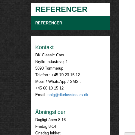
REFERENCER
REFERENCER
Kontakt
DK Classic Cars
Brylle Industrivej 1
5690 Tommerup
Telefon : +45 70 23 15 12
Mobil / WhatsApp / SMS :
+45 60 10 15 12
Email:
salg@dkclassiccars.dk
Åbningstider
Dagligt åben 8-16
Fredag 8-14
Onsdag lukket