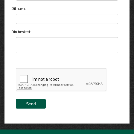
Dit navn:
Din besked:
Send