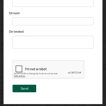
Dit navn:
Din besked:
Send