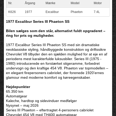
Nr.
Årgang
Mærke
Model
Motor
K626
1977
Excalibur
Phaeton
7.4L
1977 Excalibur Series III Phaeton SS
Bilen sælges som den står, alternativt fuldt opgraderet –
ring for pris og muligheder.
1977 Excalibur Series III Phaeton SS med sin dramatiske
neoklassiske styling, håndbyggede konstruktion og driftssikre
Chevrolet V8 tilbyder den en sjælden mulighed for at eje en af
periodens mest karakterfulde luksusbiler. Series III (1975 -
1980) introducerede en forstærket stigeramme, forbedret
undervogn og den kraftige 454 V8. Phaeton var topmodellen –
en elegant firepersoners cabriolet, der forenede 1920’ernes
glamour med moderne komfort og køreegenskaber.
Højdepunkter
65.350 km
Automatgear
Kaleche, hardtop og sidevinduer medfølger
Nysynet – maj 2026
Series III Phaeton – eftertragtet 4-personers cabriolet
Chevrolet 454 V8 med TH400 automatgear